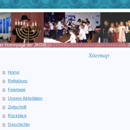
Homepage der JKGH - - - - - - - - - - - - - - - - - - - - - - - - - - - -
Sitemap
Home
Religiöses
Feiertage
Unsere Aktivitäten
Zeitschrift
Rückblick
Geschichte