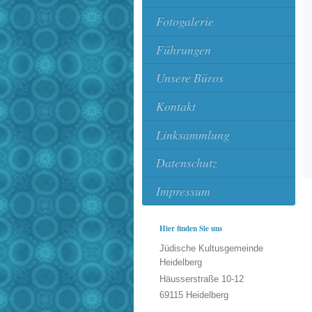
Fotogalerie
Führungen
Unsere Büros
Kontakt
Linksammlung
Datenschutz
Impressum
Hier finden Sie uns
Jüdische Kultusgemeinde
Heidelberg
Häusserstraße
10-12
69115
Heidelberg