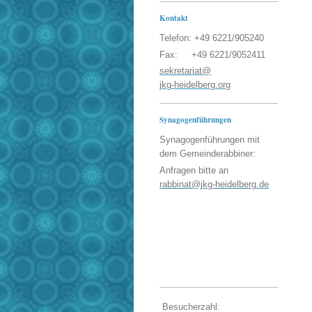
Kontakt
Telefon: +49 6221/905240
Fax: +49 6221/9052411
sekretariat@
jkg-heidelberg.org
Synagogenführungen
Synagogenführungen mit
dem Gemeinderabbiner:
Anfragen bitte an
rabbinat@jkg-heidelberg.de
Besucherzahl: